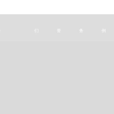
网站开云在线注
关于我
资质荣
主营业
项目
册
们
誉
务
例