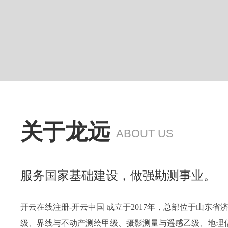
关于龙远
ABOUT US
服务国家基础建设，做强勘测事业。
开云在线注册-开云中国 成立于2017年，总部位于山东
级、界线与不动产测绘甲级、摄影测量与遥感乙级、地理