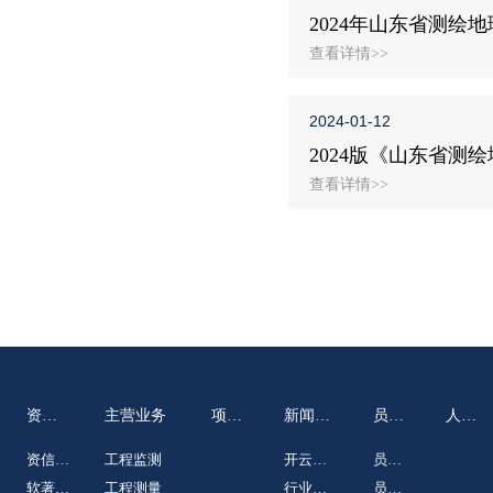
2024年山东省测
查看详情>>
2024-01-12
2024版《山东省测
查看详情>>
资质
主营业务
项目
新闻动
员工
人才
荣誉
案例
态
天地
招聘
资信及
工程监测
开云在
员工
荣誉
软著及
工程测量
线注册
行业资
心语
员工