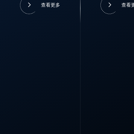
查看更多
查看