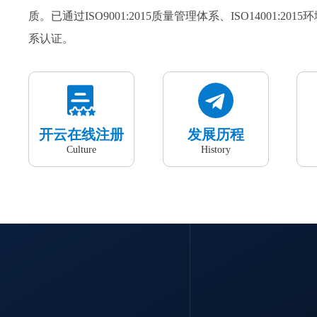
质。已通过ISO9001:2015质量管理体系、ISO14001:201
系认证。
开云在线注册
发展历程
Culture
History