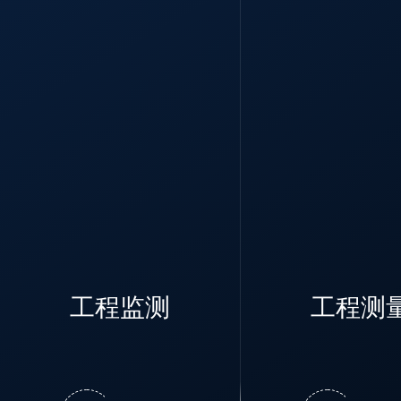
工程监测
工程测