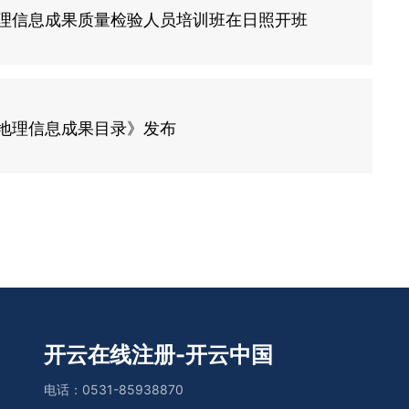
绘地理信息成果质量检验人员培训班在日照开班
绘地理信息成果目录》发布
开云在线注册-开云中国
电话：
0531-85938870