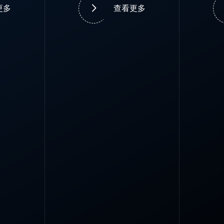
更多
查看更多