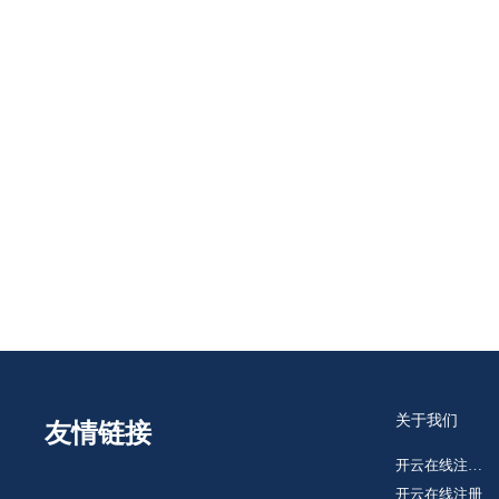
关于我们
友情链接
开云在线注册-
开云中国
开云在线注册