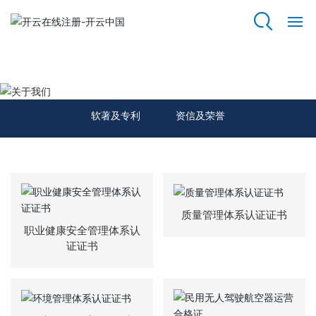
开云在线注册
网
站
关于我们
开
云
软著及专利
资信及荣誉
在
线
注
册
关
质量管理体系认证证书
于
职业健康安全管理体系认
我
证证书
们
资
质