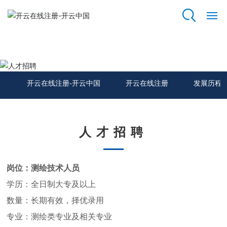
开云在线注册
网
站
人才招聘
开
云
开云在线注册-开云中国
开云在线注册
发展历程
在
线
注
册
人才招聘
关
于
岗位：测绘技术人员
我
们
学历：全日制大专及以上
数量：长期有效，择优录用
资
专业：测绘类专业及相关专业
质