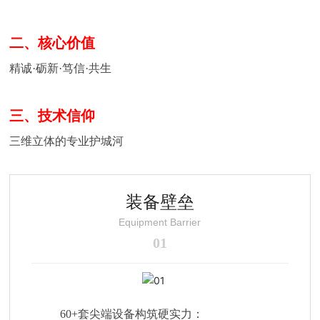
工
天
二、核心价值
地
精诚·砺新·笃信·共生
人
才
招
三、技术信仰
聘
三维立体的专业护城河
联
系
我
装备壁垒
们
Equipment Barrier
01
60+套尖端设备构筑硬实力：