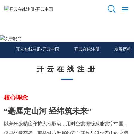
开云在线注册
网
站
关于我们
开
云
开云在线注册-开云中国
开云在线注册
发展历程
在
线
注
开云在线注册
册
关
于
核心理念
我
们
“毫厘定山河 经纬筑未来”
资
以毫米级精度守护大地脉动，用时空数据链赋能数字中国。
质
仅是坐标高程，更是城市发展的安全基线与绿水青山的永恒